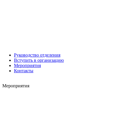
Игорь ШЕВЧУК
Владимир Семерда
Игорь Яровой
Руководство отделения
Вступить в организацию
Мероприятия
Контакты
Мероприятия
Карен ШАХНАЗАРОВ
Сергей Саминский
Михаил Яковлев