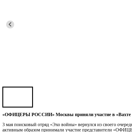
Юрий ШАРАГОРОВ
Леонид Романов
Олег Шипко
Юрий ШАЛИМОВ
Валерий Постников
«ОФИЦЕРЫ РОССИИ» Москвы приняли участие в «Вахте па
Александр Шабалкин
3 мая поисковый отряд «Эхо войны» вернулся из своего очере
активным образом принимали участие представители «ОФИЦЕ